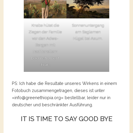
Knabe hütet die
Sonnenuntergang
Ziegen der Familie
am Seglamen
vor den Adwa-
Hügel bei Axum.
Bergen mit
traditionellem
Leierinstrument
‹Krar›.
PS: Ich habe die Resultate unseres Wirkens in einem
Fotobuch zusammengetragen, dieses ist unter
«info@greenethiopia.org» bestellbar, leider nur in
deutscher und beschränkter Ausführung.
IT IS TIME TO SAY GOOD BYE