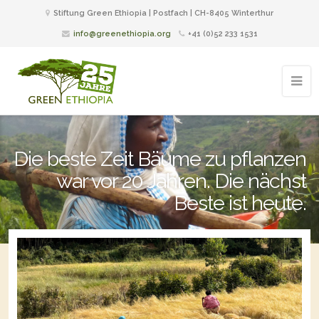
Stiftung Green Ethiopia | Postfach | CH-8405 Winterthur
info@greenethiopia.org
+41 (0)52 233 1531
Die beste Zeit Bäume zu pflanzen
war vor 20 Jahren. Die nächst
Beste ist heute.