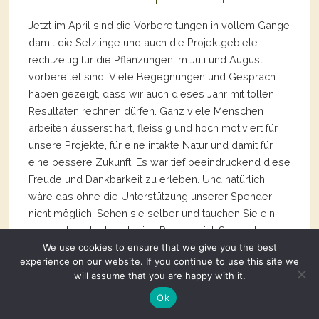
Jetzt im April sind die Vorbereitungen in vollem Gange
damit die Setzlinge und auch die Projektgebiete
rechtzeitig für die Pflanzungen im Juli und August
vorbereitet sind. Viele Begegnungen und Gespräch
haben gezeigt, dass wir auch dieses Jahr mit tollen
Resultaten rechnen dürfen. Ganz viele Menschen
arbeiten äusserst hart, fleissig und hoch motiviert für
unsere Projekte, für eine intakte Natur und damit für
eine bessere Zukunft. Es war tief beeindruckend diese
Freude und Dankbarkeit zu erleben. Und natürlich
wäre das ohne die Unterstützung unserer Spender
nicht möglich. Sehen sie selber und tauchen Sie ein,
ganz unten steht auch eine Powerpoint-Show als
Download zur Verfügung. Diese macht die Arbeiten
We use cookies to ensure that we give you the best
experience on our website. If you continue to use this site we
und Fortschritte mit kurzen Videosequenz und
will assume that you are happy with it.
Animationen greifbar. Viel Spass!
Ok