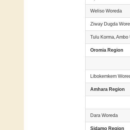
Weliso Woreda
Ziway Dugda Wor
Tulu Korma, Ambo U
Oromia Region
Libokemkem Wore
Amhara Region
Dara Woreda
Sidamo Region