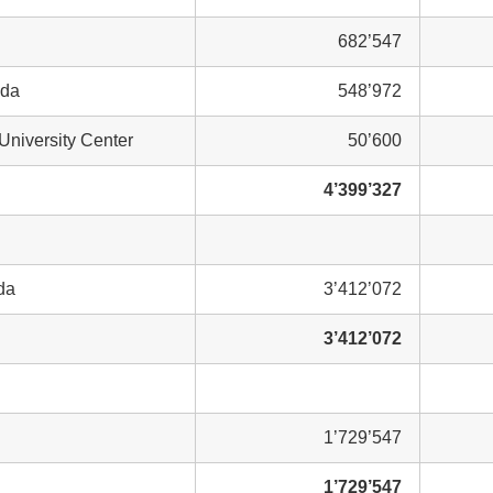
682’547
eda
548’972
niversity Center
50’600
4’399’327
da
3’412’072
3’412’072
1’729’547
1’729’547