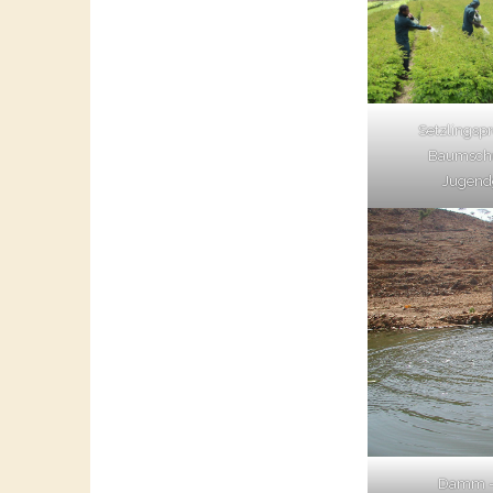
Setzlingspr
Baumschu
Jugend
Damm –