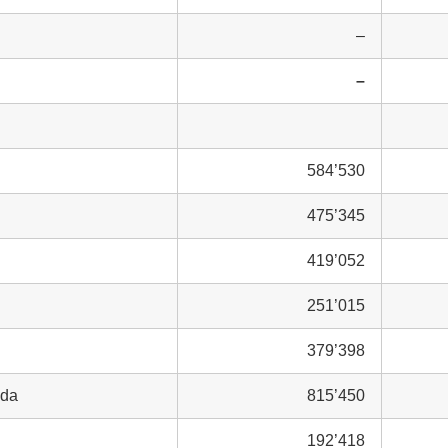
–
–
584’530
475’345
419’052
251’015
379’398
eda
815’450
192’418