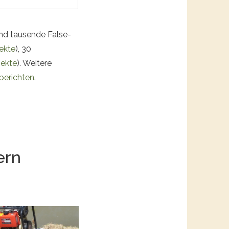
und tausende False-
jekte
), 30
jekte
). Weitere
berichten
.
ern