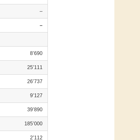
–
–
8’690
25’111
26’737
9’127
39’890
185’000
2’112