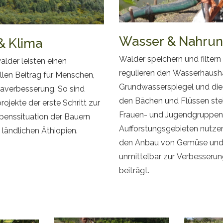
Wasser & Nahru
& Klima
Wälder speichern und filter
lder leisten einen
regulieren den Wasserhausha
llen Beitrag für Menschen,
Grundwasserspiegel und di
averbesserung. So sind
den Bächen und Flüssen stei
ojekte der erste Schritt zur
Frauen- und Jugendgruppen 
benssituation der Bauern
Aufforstungsgebieten nutzen
 ländlichen Äthiopien.
den Anbau von Gemüse und F
unmittelbar zur Verbesserun
beiträgt.