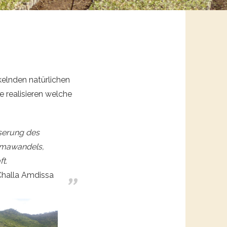
kelnden natürlichen
 realisieren welche
sserung des
imawandels,
t.
halla Amdissa