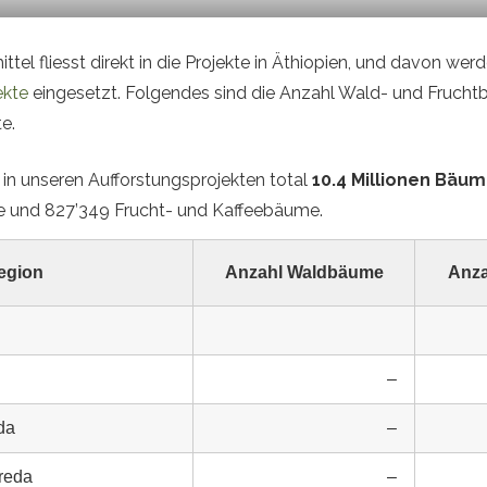
tel fliesst direkt in die Projekte in Äthiopien, und davon wer
ekte
eingesetzt. Folgendes sind die Anzahl Wald- und Fruch
e.
in unseren Aufforstungsprojekten total
10.4 Millionen Bäu
 und 827’349 Frucht- und Kaffeebäume.
egion
Anzahl Waldbäume
Anza
–
da
–
reda
–