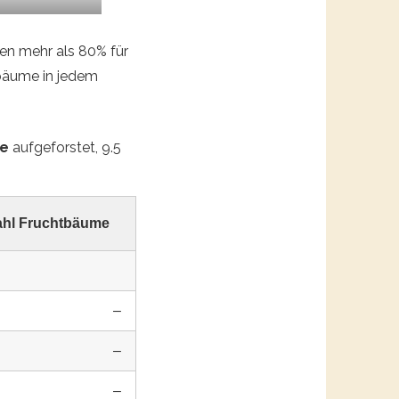
den mehr als 80% für
tbäume in jedem
me
aufgeforstet, 9.5
hl Fruchtbäume
–
–
–