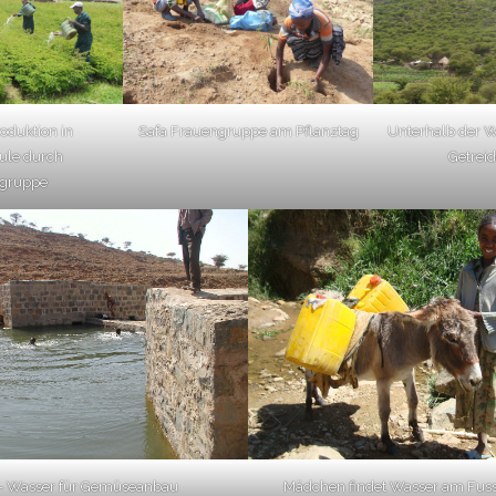
oduktion in
Safa Frauengruppe am Pflanztag
Unterhalb der W
le durch
Getrei
gruppe
 Wasser für Gemüseanbau
Mädchen findet Wasser am Fus