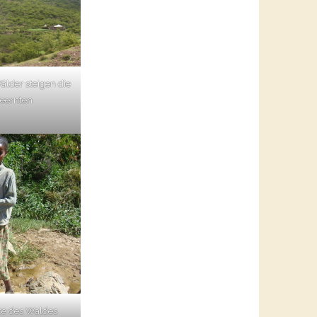
älder steigen die
deernten
se des Waldes