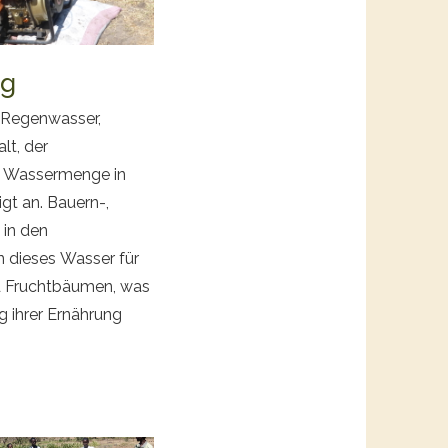
ng
n Regenwasser,
lt, der
e Wassermenge in
gt an. Bauern-,
in den
 dieses Wasser für
ruchtbäumen, was
g ihrer Ernährung