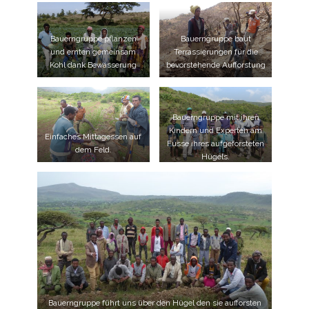
Bauerngruppe pflanzen
Bauerngruppe baut
und ernten gemeinsam
Terrassierungen für die
Kohl dank Bewässerung
bevorstehende Aufforstung
Bauerngruppe mit ihren
Kindern und Experten am
Einfaches Mittagessen auf
Fusse ihres aufgeforsteten
dem Feld.
Hügels.
Bauerngruppe führt uns über den Hügel den sie aufforsten