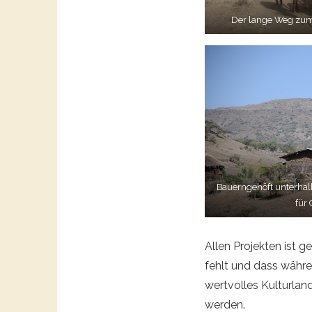
Der lange Weg zu
Bauerngehöft unterhal
für
Allen Projekten ist
fehlt und dass währ
wertvolles Kulturlan
werden.