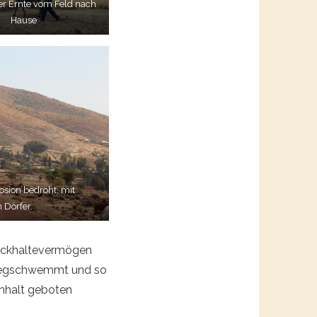
er Ernte vom Feld nach
Hause
osion bedroht, mit
 Dörfer.
rückhaltevermögen
s wegschwemmt und so
inhalt geboten