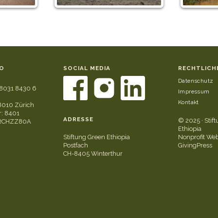
O
SOCIAL MEDIA
RECHTLICH
Datenschutz
8031 8430 6
Impressum
Kontakt
8010 Zürich
: 8401
ADRESSE
© 2025 · Stif
GRCHZZ80A
Ethiopia
Stiftung Green Ethiopia
Nonprofit Web
Postfach
GivingPress
CH-8405 Winterthur