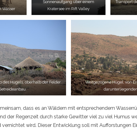
Sonnenaufgang über einem
Transport d
m Wasser
Kratersee im Rift Valley
b des Hügels, oberhalb der Felder
Weitgezogene Hügel, von Er
 Getreideanbau.
darunterliegenden
 gemeinsam, dass es an Wäldern mit entsprechendem Wasser
end der Regenzeit durch starke Gewitter viel zu viel Humu
d vernichtet wird. Dieser Entwicklung soll mit Aufforstungen E