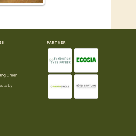
ES
PARTNER
tung Green
site by