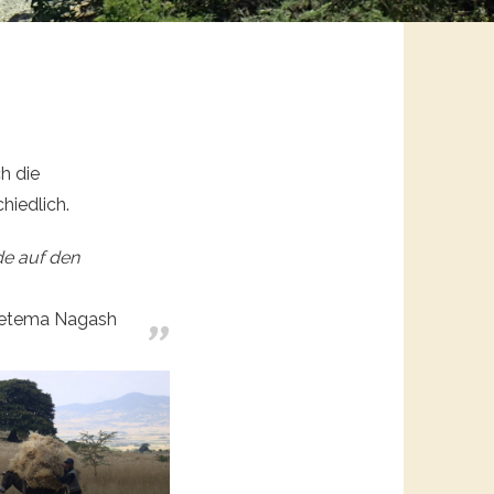
h die
hiedlich.
de auf den
etema Nagash