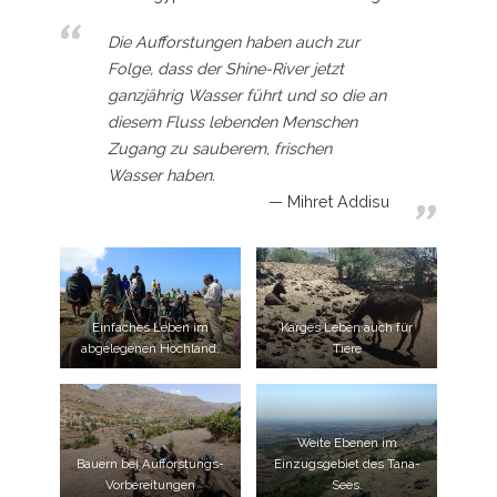
Die Aufforstungen haben auch zur
Folge, dass der Shine-River jetzt
ganzjährig Wasser führt und so die an
diesem Fluss lebenden Menschen
Zugang zu sauberem, frischen
Wasser haben.
Mihret Addisu
Einfaches Leben im
Karges Leben auch für
abgelegenen Hochland.
Tiere
Weite Ebenen im
Bauern bei Aufforstungs-
Einzugsgebiet des Tana-
Vorbereitungen
Sees.