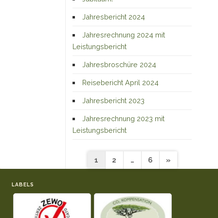
Jahresbericht 2024
Jahresrechnung 2024 mit
Leistungsbericht
Jahresbroschüre 2024
Reisebericht April 2024
Jahresbericht 2023
Jahresrechnung 2023 mit
Leistungsbericht
Seitennummerierung
1
2
…
6
»
der
LABELS
Beiträge