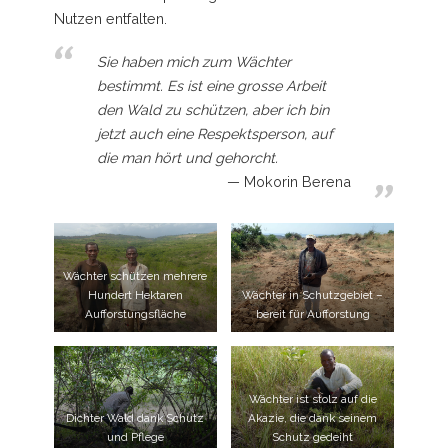
Nutzen entfalten.
Sie haben mich zum Wächter
bestimmt. Es ist eine grosse Arbeit
den Wald zu schützen, aber ich bin
jetzt auch eine Respektsperson, auf
die man hört und gehorcht.
Mokorin Berena
Wächter schützen mehrere
Hundert Hektaren
Wächter in Schutzgebiet –
Aufforstungsfläche
bereit für Aufforstung
Wächter ist stolz auf die
Dichter Wald dank Schutz
Akazie, die dank seinem
und Pflege
Schutz gedeiht