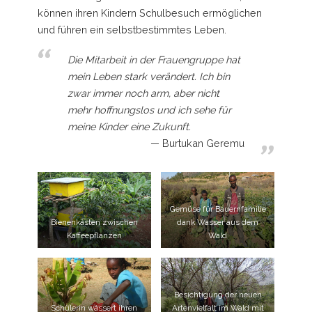
können ihren Kindern Schulbesuch ermöglichen
und führen ein selbstbestimmtes Leben.
Die Mitarbeit in der Frauengruppe hat
mein Leben stark verändert. Ich bin
zwar immer noch arm, aber nicht
mehr hoffnungslos und ich sehe für
meine Kinder eine Zukunft.
Burtukan Geremu
Gemüse für Bauernfamilie
Bienenkästen zwischen
dank Wasser aus dem
Kaffeepflanzen
Wald
Besichtigung der neuen
Schülerin wässert ihren
Artenvielfalt im Wald mit