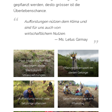
gepflanzt werden, desto grösser ist die
Überlebenschance.
Aufforstungen nützen dem Klima und
sind für uns auch von
wirtschaftlichem Nutzen.
Ms. Letus Girmay
«Half-Moon» bieten den
Setzlingen ideale
Pflanzen-Transport im
Wachstums-
steilen Gebirge
Voraussetzungen
Aufforstung heisst viele
Safa Frauengruppe am
Setzlinge pflanzen
Pflanztag