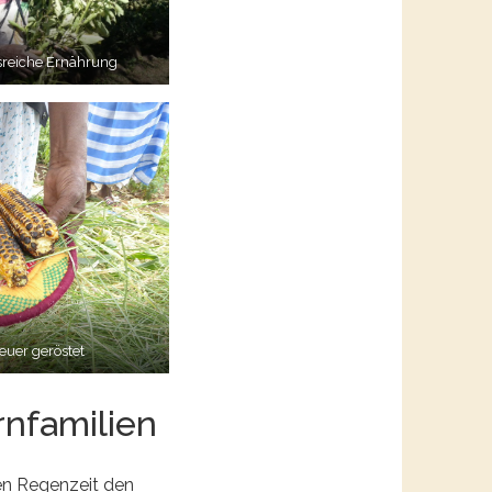
sreiche Ernährung
euer geröstet
rnfamilien
en Regenzeit den