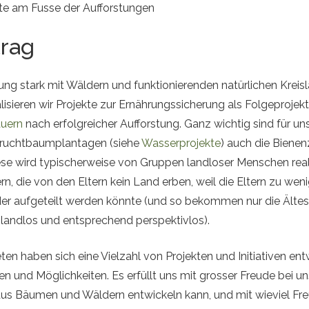
nte am Fusse der Aufforstungen
trag
ng stark mit Wäldern und funktionierenden natürlichen Kreis
isieren wir Projekte zur Ernährungssicherung als Folgeproj
auern
nach erfolgreicher Aufforstung. Ganz wichtig sind für un
ruchtbaumplantagen (siehe
Wasserprojekte
) auch die Bienen
se wird typischerweise von Gruppen landloser Menschen realis
n, die von den Eltern kein Land erben, weil die Eltern zu wen
der aufgeteilt werden könnte (und so bekommen nur die Ältes
 landlos und entsprechend perspektivlos).
eten haben sich eine Vielzahl von Projekten und Initiativen ent
n und Möglichkeiten. Es erfüllt uns mit grosser Freude bei 
 aus Bäumen und Wäldern entwickeln kann, und mit wieviel Fr