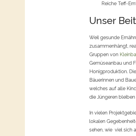
Reiche Teff-Er
Unser Bei
Weil gesunde Ernähru
zusammenhängt, real
Gruppen von
Kleinb
Gemüseanbau und F
Honigproduktion. Die
Bäuerinnen und Bauer
welches auf alle Kin
die Jüngeren bleiben
In vielen Projektgebi
lokalen Gegebenheite
sehen, wie viel sich