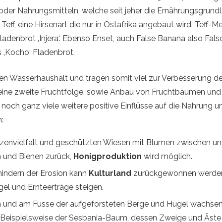
oder Nahrungsmitteln, welche seit jeher die Ernährungsgrund
 Teff, eine Hirsenart die nur in Ostafrika angebaut wird. Teff-M
Fladenbrot ‚Injera‘. Ebenso Enset, auch False Banana also Fa
s ‚Kocho‘ Fladenbrot.
n Wasserhaushalt und tragen somit viel zur Verbesserung de
eine zweite Fruchtfolge, sowie Anbau von Fruchtbäumen un
noch ganz viele weitere positive Einflüsse auf die Nahrung 
:
nzenvielfalt und geschützten Wiesen mit Blumen zwischen u
 und Bienen zurück,
Honigproduktion
wird möglich.
indern der Erosion kann
Kulturland
zurückgewonnen werde
el und Ernteerträge steigen.
n und am Fusse der aufgeforsteten Berge und Hügel wachse
. Beispielsweise der Sesbania-Baum, dessen Zweige und Äste