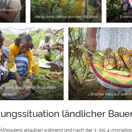
aminreiche
Honig dank Nektar aus den Wäldern
Eiweis
und Honig aus eigener Produktion
gereicht
frischer Mais auf dem F
ungssituation ländlicher Baue
 Äthiopiens erlauben während und nach der 3- bis 4-monatig