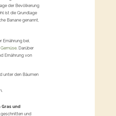
lage der Bevölkerung
ehl ist die Grundlage
lsche Banane genannt,
r Ernährung bei,
d
Gemüse
. Darüber
und Ernährung von
nd unter den Bäumen
n.
n
Gras und
 geschnitten und