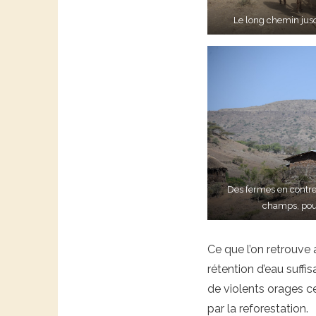
Le long chemin jusq
Des fermes en contre
champs, pour
Ce que l’on retrouve 
rétention d’eau suffi
de violents orages ce
par la reforestation.