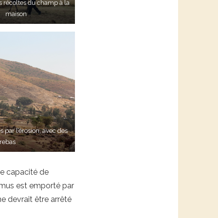
s récoltes du champ à la
maison
 par l’érosion, avec des
trebas
ne capacité de
’humus est emporté par
e devrait être arrêté