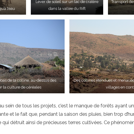
Lever de soleil sur un lac de cratère
Transport de
u’à l’eau
dans la vallée du Rift
bas de la colline, au-dessus des
Des collines étendues et menacées
 la culture de céréales
villages en con
au sein de tous les projets, c’est le manque de forêts ayant u
sante et le fait que, pendant la saison des pluies, bien trop d
 qui détruit ainsi de précieuses terres cultivées. Ce phénomèn