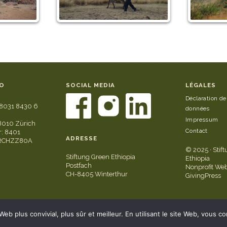
O
SOCIAL MEDIA
LÉGALES
Déclaration de
8031 8430 6
données
Impressum
8010 Zürich
Contact
: 8401
ADRESSE
GRCHZZ80A
© 2025 · Stif
Stiftung Green Ethiopia
Ethiopia
Postfach
Nonprofit Web
CH-8405 Winterthur
GivingPress
b plus convivial, plus sûr et meilleur. En utilisant le site Web, vous con