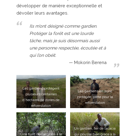
développer de manière exceptionnelle et
dévoiler leurs avantages.
Ils m’ont désigné comme gardien.
Protéger la forêt est une lourde
tâche, mais je suis désormais aussi
une personne respectée, écoutée et à
qui l’on obéit.
Mokorin Berena
Les gardiens protègent
Les gardiens en zone
plusieurs centaines
protégée, prête pour la
d’hectares de zones de
reforestation
reforestation
Un gardien, fier de l’acacia
Une forêt dense grâce à la
qui pousse bien grâce à la