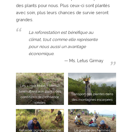
des plants pour nous. Plus ceux-ci sont plantés
avec soin, plus leurs chances de survie seront
grandes.
La reforestation est bénéfique au
climat, tout comme elle représente
pour nous aussi un avantage
économique.
Ms. Letus Girmay
Les « Half Moon » (demi-
lune) offrent aux plants des
Transport des plantes dans
conditions de croissance
des montagnes escarpées
idéales
Reboiser signifie planter de
Le groupe des femmes