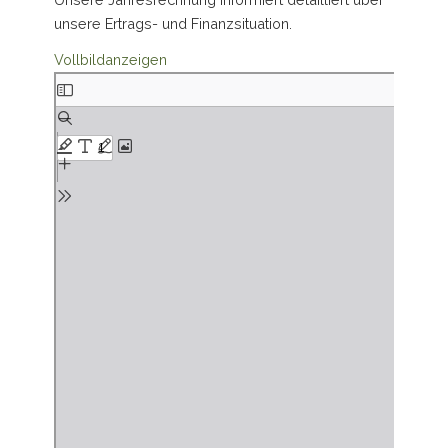
unsere Ertrags- und Finanzsituation.
Vollbildanzeigen
Skip
to
PDF
content