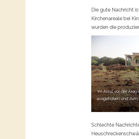
Die gute Nachricht 
Kirchenareale bei Ki
wurden die produzier
Im Areal vor der Areg
ausgehoben und zum Pf
Schlechte Nachrichte
Heuschreckenschwärme