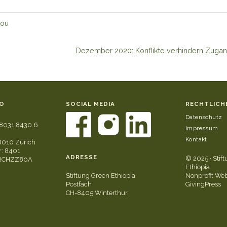
you
Dezember 2020: Konflikte verhindern Zugan
O
SOCIAL MEDIA
RECHTLICH
Datenschutz
8031 8430 6
Impressum
Kontakt
8010 Zürich
: 8401
ADRESSE
© 2025 · Stif
GRCHZZ80A
Ethiopia
Stiftung Green Ethiopia
Nonprofit Web
Postfach
GivingPress
CH-8405 Winterthur