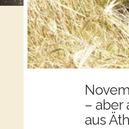
Novemb
– aber
aus Ät