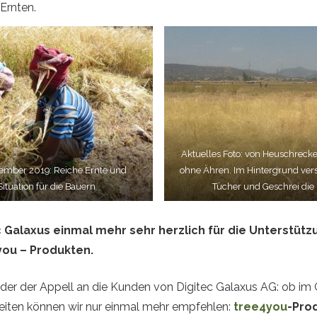
Ernten.
Aktuelles Foto: von Heuschrecke
ember 2019: Reiche Ernte und
ohne Ähren. Im Hintergrund ve
Situation für die Bauern
Tücher und Geschrei di
 Galaxus einmal mehr sehr herzlich für die Unterstüt
you – Produkten.
der der Appell an die Kunden von Digitec Galaxus AG: ob im
eiten können wir nur einmal mehr empfehlen:
tree4you
-Pro