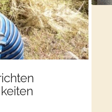
ichten
keiten