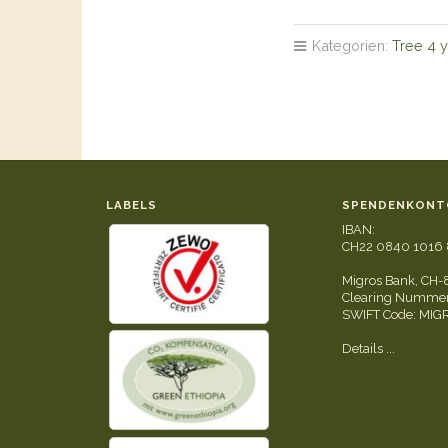
Kategorien:
Tree 4 
LABELS
SPENDENKONT
IBAN:
CH22 0840 1016 
Migros Bank, CH-
Clearing Nummer
SWIFT Code: MI
Details ...