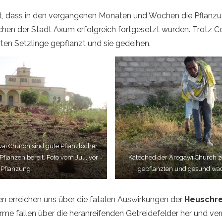
ist, dass in den vergangenen Monaten und Wochen die Pfla
rchen der Stadt Axum erfolgreich fortgesetzt wurden. Trotz C
ten Setzlinge gepflanzt und sie gedeihen.
wai Church sind gute Pflanzlöcher
lanzen bereit. Foto vom Juli, vor
Kateched der Aregawi Church ze
Pflanzung
gepflanzten und gesund wa
n erreichen uns über die fatalen Auswirkungen der
Heuschr
 fallen über die heranreifenden Getreidefelder her und ver