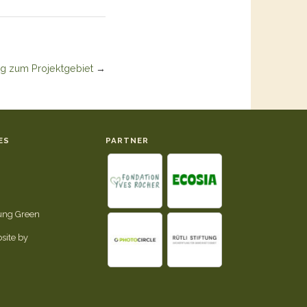
g zum Projektgebiet
→
ES
PARTNER
tung Green
site by