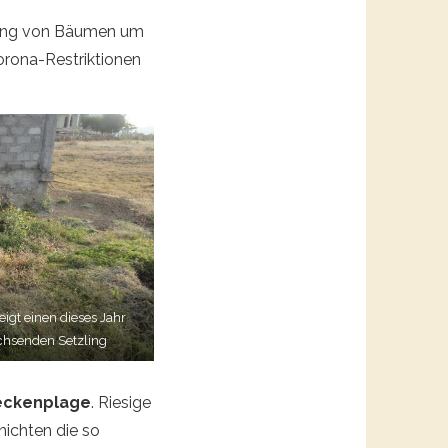
nzung von Bäumen um
orona-Restriktionen
igt einen dieses Jahr
chsenden Setzling
eckenplage
. Riesige
nichten die so