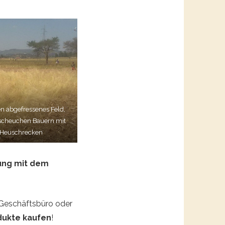
n abgefressenes Feld,
rscheuchen Bauern mit
e Heuschrecken
zung mit dem
 Geschäftsbüro oder
dukte kaufen
!