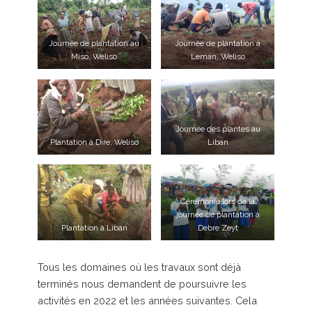
Journée de plantation au
Journée de plantation à
Miso, Weliso
Leman, Weliso
Journée des plantes au
Plantation à Dire, Weliso
Liban
Cérémonie lors de la
journée de plantation à
Plantation à Liban
Debre Zeyt
Tous les domaines où les travaux sont déjà
terminés nous demandent de poursuivre les
activités en 2022 et les années suivantes. Cela