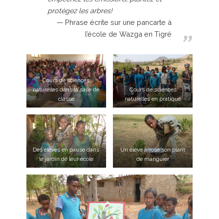
protégez les arbres!
Phrase écrite sur une pancarte à
l’école de Wazga en Tigré
Cours de sciences
naturelles dans la salle de
Cours de sciences
classe
naturelles en pratique
Des élèves en pause dans
Un élève arrose son plant
le jardin de leur école
de manguier