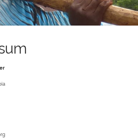
ssum
er
pia
org