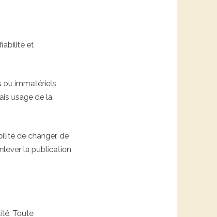
iabilité et
 ou immatériels
vais usage de la
ilité de changer, de
nlever la publication
ité. Toute