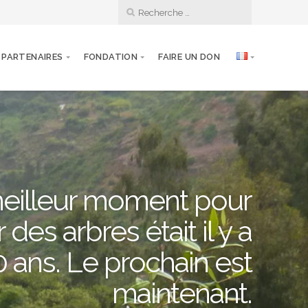
PARTENAIRES
FONDATION
FAIRE UN DON
eilleur moment pour
 des arbres était il y a
0 ans. Le prochain est
maintenant.