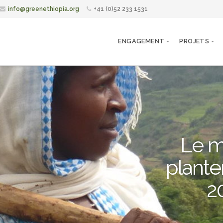
info@greenethiopia.org
+41 (0)52 233 1531
ENGAGEMENT
PROJETS
Le m
planter
2