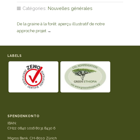
Catégories:
Nouvelles générales
De la graine à la forêt: aperçu illustratif de notre
approche projet
→
LABELS
SPENDENKONTO
IBAN:
CH22 0840 1016 8031 8430 6
Migros Bank, CH-8010 Zürich