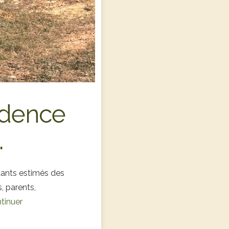
sidence
.
tants estimés des
, parents,
tinuer