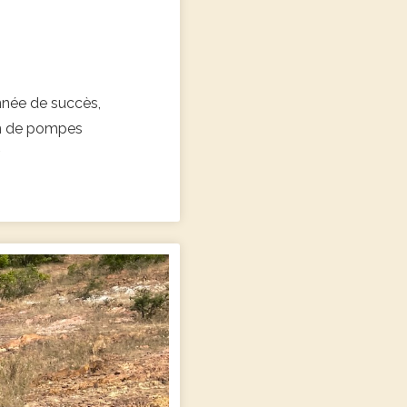
nnée de succès,
ion de pompes
r