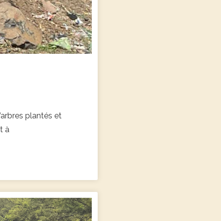
’arbres plantés et
t à