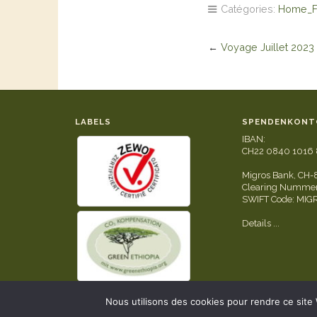
Catégories:
Home_F
←
Voyage Juillet 2023
LABELS
SPENDENKONT
IBAN:
CH22 0840 1016 
Migros Bank, CH-
Clearing Nummer
SWIFT Code: MI
Details ...
Nous utilisons des cookies pour rendre ce site We