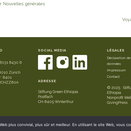
r
,
Nouvelles générales
Voy
O
SOCIAL MEDIA
LÉGALES
Déclaration de
8031 8430 6
données
Impressum
8010 Zürich
Contact
: 8401
ADRESSE
GRCHZZ80A
© 2025 · Stif
Stiftung Green Ethiopia
Ethiopia
Postfach
Nonprofit Web
CH-8405 Winterthur
GivingPress
b plus convivial, plus sûr et meilleur. En utilisant le site Web, vous con