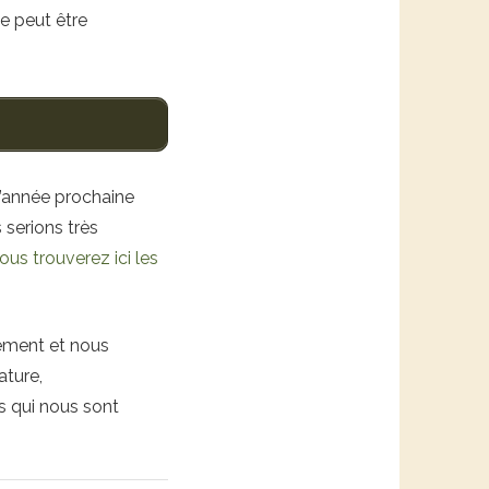
le peut être
’année prochaine
 serions très
ous trouverez ici les
ement et nous
ature,
ds qui nous sont