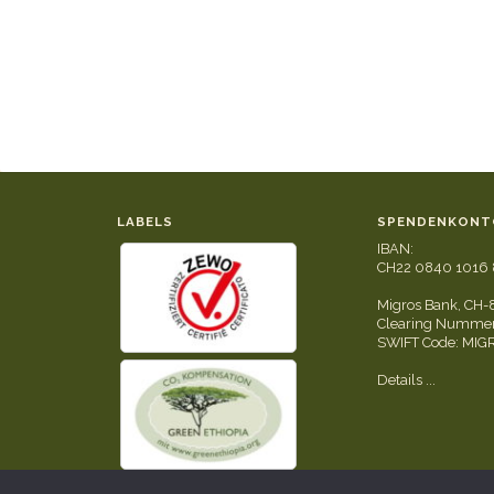
LABELS
SPENDENKONT
IBAN:
CH22 0840 1016 
Migros Bank, CH-
Clearing Nummer
SWIFT Code: MI
Details ...