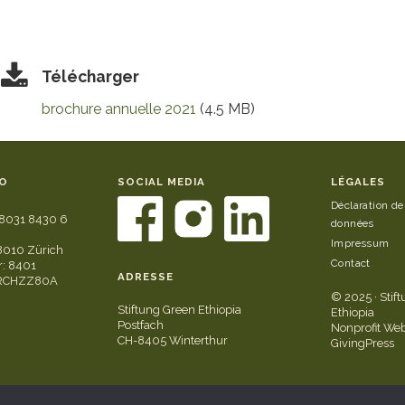
Télécharger
brochure annuelle 2021
(4.5 MB)
O
SOCIAL MEDIA
LÉGALES
Déclaration de
8031 8430 6
données
Impressum
8010 Zürich
Contact
: 8401
ADRESSE
GRCHZZ80A
© 2025 · Stif
Stiftung Green Ethiopia
Ethiopia
Postfach
Nonprofit Web
CH-8405 Winterthur
GivingPress