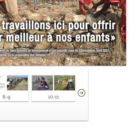
8-9
10-11
12-13